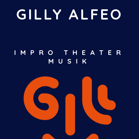
GILLY ALFEO
IMPRO THEATER
MUSIK